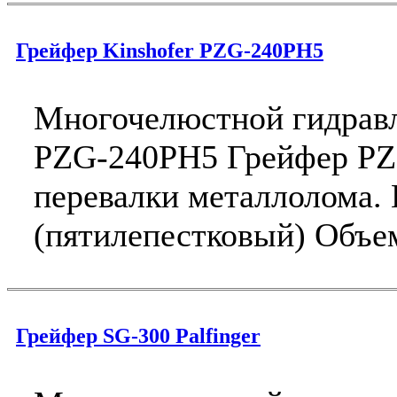
Грейфер Kinshofer PZG-240PH5
Многочелюстной гидравл
PZG-240PH5 Грейфер PZ
перевалки металлолома. 
(пятилепестковый) Объем 
Грейфер SG-300 Palfinger