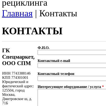
Главная
|
Контакты
Вы здесь
КОНТАКТЫ
Ф.И.О.
ГК
Спецмаркет,
Контактный e-mail
ООО СПМ
ИНН 7743388146
Контактный телефон
КПП 774301001
Юридический и
фактический адрес:
Интересующее оборудование / услуга
*
125504, город
Москва,
Дмитровское ш, д.
71Б