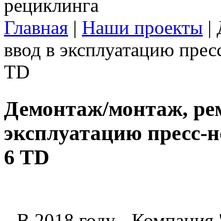
Главная
|
Наши проекты
|
Вы здесь
ввод в эксплуатацию пре
TD
Демонтаж/монтаж, рем
эксплуатацию пресс-
6 TD
В 2018 году - Компания