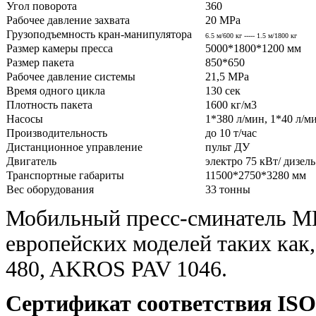
Угол поворота
360
Рабочее давление захвата
20 MPa
Грузоподъемность кран-манипулятора
6.5 м/600 кг ----- 1.5 м/1800 кг
Размер камеры пресса
5000*1800*1200 мм
Размер пакета
850*650
Рабочее давление системы
21,5 MPa
Время одного цикла
130 сек
Плотность пакета
1600 кг/м3
Насосы
1*380 л/мин, 1*40 л/м
Производительность
до 10 т/час
Дистанционное управление
пульт ДУ
Двигатель
электро 75 кВт/ дизел
Транспортные габариты
11500*2750*3280 мм
Вес оборудования
33 тонны
Мобильный пресс-сминатель MB
европейских моделей таких как,
480, AKROS PAV 1046.
Сертификат соответствия ISO