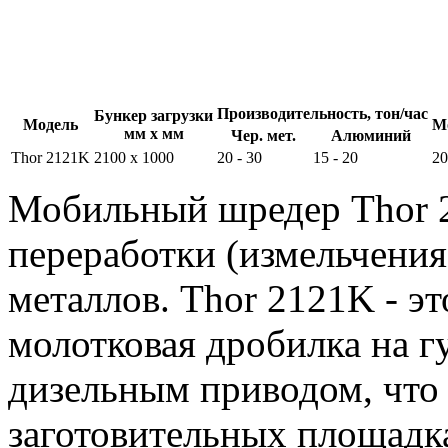
Производительность, тон/час
Бункер загрузки
Модель
М
мм х мм
Чер. мет.
Алюминий
Thor 2121K
2100 x 1000
20 - 30
15 - 20
20
Мобильный шредер Thor 2
переработки (измельчения
металлов. Thor 2121K - э
молотковая дробилка на 
дизельным приводом, что 
заготовительных площадках