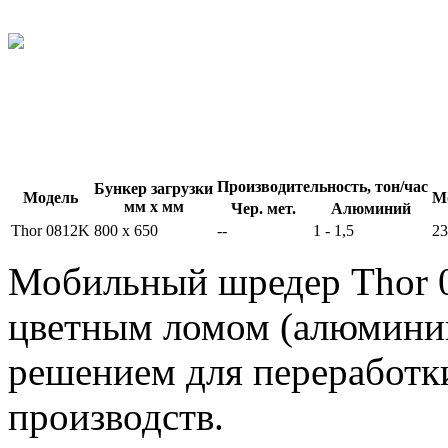
Производительность, тон/час
Бункер загрузки
Модель
М
мм х мм
Чер. мет.
Алюминий
Thor 0812K
800 x 650
--
1 - 1,5
23
Мобильный шредер Thor 0
цветным ломом (алюминий
решением для переработк
производств.