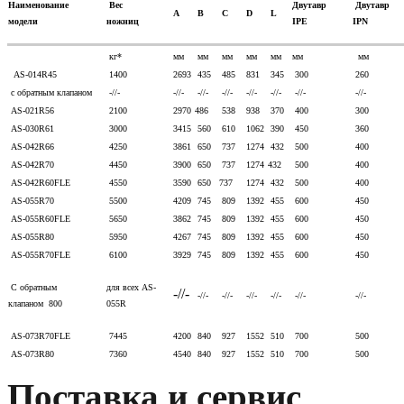
Наименование
Вес
Двутавр
Двутавр
A
B
C
D
L
модели
ножниц
IPE
IPN
кг*
мм
мм
мм
мм
мм
мм
мм
AS-014R45
1400
2693
435
485
831
345
300
260
с обратным клапаном
-//-
-//-
-//-
-//-
-//-
-//-
-//-
-//-
AS-021R56
2100
2970
486
538
938
370
400
300
AS-030R61
3000
3415
560
610
1062
390
450
360
AS-042R66
4250
3861
650
737
1274
432
500
400
AS-042R70
4450
3900
650
737
1274
432
500
400
AS-042R60FLE
4550
3590
650
737
1274
432
500
400
AS-055R70
5500
4209
745
809
1392
455
600
450
AS-055R60FLE
5650
3862
745
809
1392
455
600
450
AS-055R80
5950
4267
745
809
1392
455
600
450
AS-055R70FLE
6100
3929
745
809
1392
455
600
450
С обратным
для всех
AS-
-//-
-//-
-//-
-//-
-//-
-//-
-//-
клапаном
800
055R
AS-073R70FLE
7445
4200
840
927
1552
510
700
500
AS-073R80
7360
4540
840
927
1552
510
700
500
Поставка и сервис