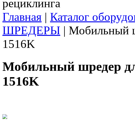
Главная
|
Каталог оборудо
Вы здесь
ШРЕДЕРЫ
|
Мобильный ш
1516K
Мобильный шредер дл
1516K